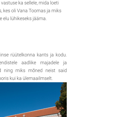
astuse ka sellele, mida loeti
, kes oli Vana Toomas ja miks
e elu lühikeseks jääma.
inse rüütelkonna kants ja kodu.
ndistele aadlike majadele ja
id ning miks mõned neist said
ooris kui ka ülemaailmselt.