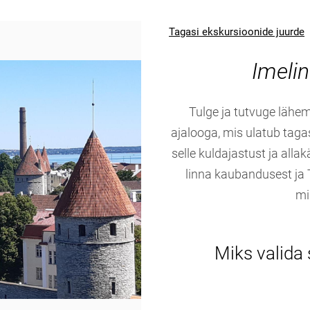
Tagasi ekskursioonide juurde
Imelin
Tulge ja tutvuge lähema
ajalooga, mis ulatub tag
selle kuldajastust ja allak
linna kaubandusest ja
mi
Miks valida