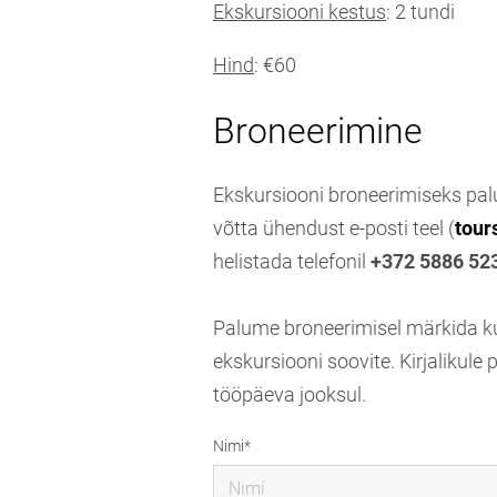
Ekskursiooni kestus
: 2 tundi
Hind
: €60
Broneerimine
Ekskursiooni broneerimiseks p
võtta ühendust e-posti teel (
tour
helistada telefonil
+372 5886 52
Palume broneerimisel märkida kuu
ekskursiooni soovite. Kirjalikul
tööpäeva jooksul.
Nimi