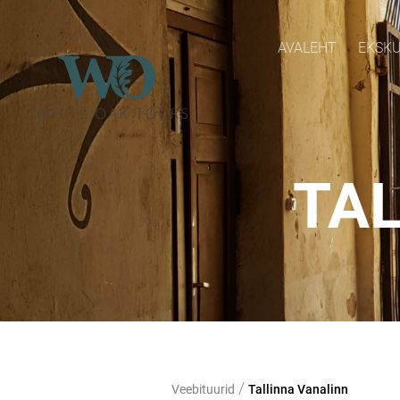
AVALEHT
EKSKU
TA
/
Veebituurid
Tallinna Vanalinn