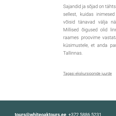
Sajandid ja sõjad on täht
sellest, kuidas inimesed
võisid tänavad välja nä
Millised õigused olid li
raames proovime vastata 
küsimustele, et anda pa
Tallinnas.
Tagasi ekskursioonide juurde
tours@whiteoaktours.ee
+372 5886 5231