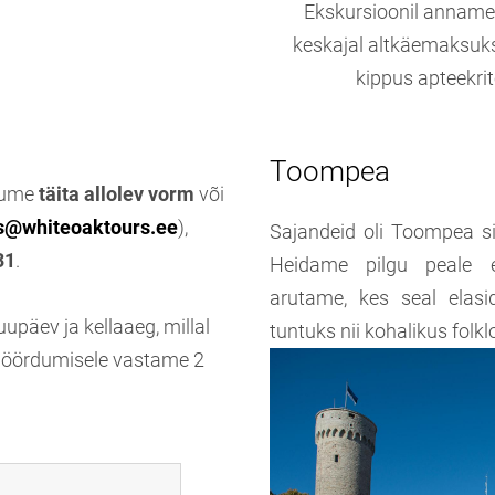
Ekskursioonil anname v
keskajal altkäemaksuks
kippus apteekrit
Toompea
alume
täita allolev vorm
või
s@whiteoaktours.ee
),
Sajandeid oli Toompea si
31
.
Heidame pilgu peale e
arutame, kes seal elas
päev ja kellaaeg, millal
tuntuks nii kohalikus folkl
e pöördumisele vastame 2