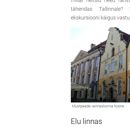
millal heitsid need rah
tähendas Tallinnale?
ekskursiooni käigus vastu
Elu linnas