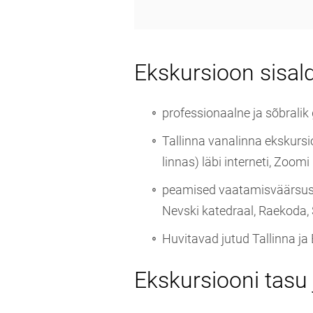
Ekskursioon sisal
professionaalne ja sõbralik 
Tallinna vanalinna ekskursi
linnas) läbi interneti, Zoo
peamised vaatamisväärsused
Nevski katedraal, Raekoda, 
Huvitavad jutud Tallinna ja 
Ekskursiooni tasu 