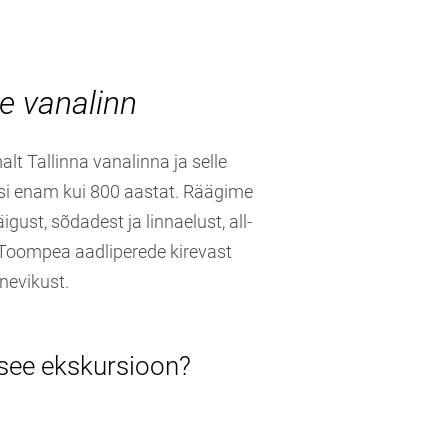
e vanalinn
lt Tallinna vanalinna ja selle
asi enam kui 800 aastat. Räägime
äigust, sõdadest ja linnaelust, all-
 Toompea aadliperede kirevast
nevikust.
 see ekskursioon?