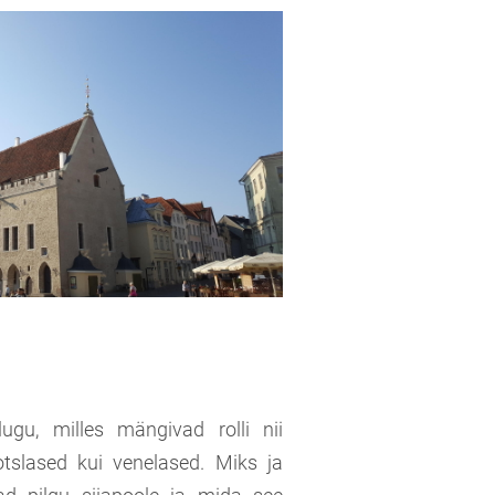
alugu, milles mängivad rolli nii
otslased kui venelased. Miks ja