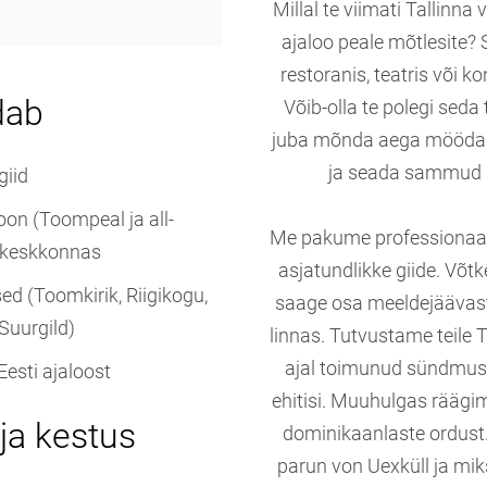
Millal te viimati Tallinna 
ajaloo peale mõtlesite? S
restoranis, teatris või k
dab
Võib-olla te polegi seda
juba mõnda aega möödas. 
ja seada sammud u
giid
oon (Toompeal ja all-
Me pakume professionaals
mi keskkonnas
asjatundlikke giide. Võt
 (Toomkirik, Riigikogu,
saage osa meeldejäävast 
Suurgild)
linnas. Tutvustame teile T
ajal toimunud sündmusi 
Eesti ajaloost
ehitisi. Muuhulgas rääg
ja kestus
dominikaanlaste ordust.
parun von Uexküll ja miks 