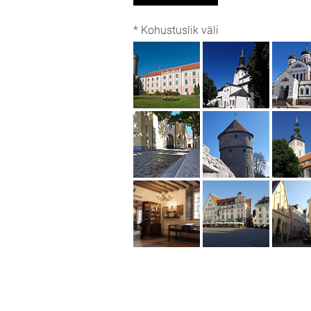
* Kohustuslik väli