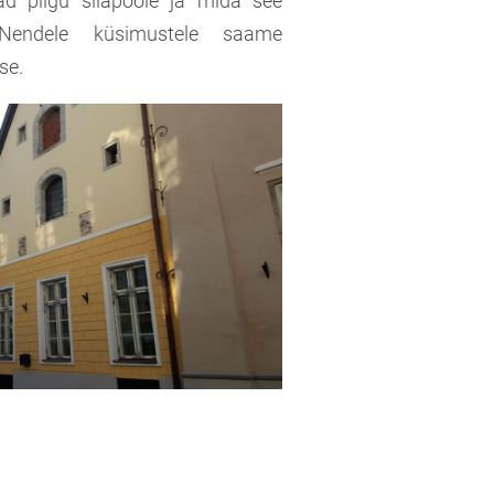
vad pilgu siiapoole ja mida see
 Nendele küsimustele saame
se.