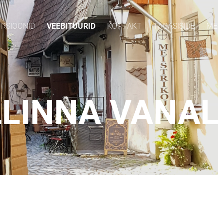
RSIOONID
VEEBITUURID
KONTAKT
TAGASISIDE
ME
LLINNA VANAL