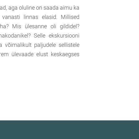
sad, aga oluline on saada aimu ka
 vanasti linnas elasid. Millised
ha? Mis ülesanne oli gildidel?
nnakodanikel? Selle ekskursiooni
võimalikult paljudele sellistele
rem ülevaade elust keskaegses