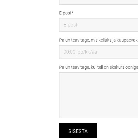
E-post
Palun teavitage, mis kellaks ja kuupäevaks
Palun teavitage, kui teil on ekskursioonig