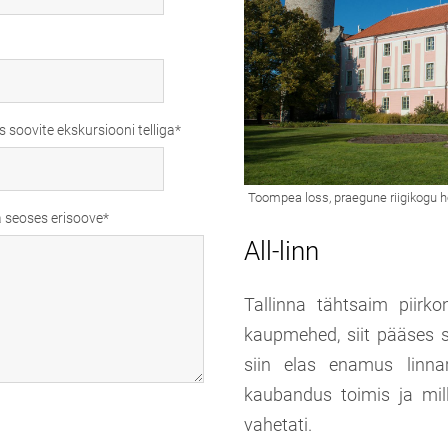
 soovite ekskursiooni telliga
a seoses erisoove
All-linn
Tallinna tähtsaim piirkon
kaupmehed, siit pääses 
siin elas enamus linnar
kaubandus toimis ja mill
vahetati.